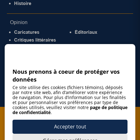
Histoire
Opinion
Caricatures
Éditoriaux
Critiques littéraires
© 2026 Gazette de la Mauricie. Tous droits
réservés.
Politique de confidentialité
Nous prenons à coeur de protéger vos
données
Ce site utilise des cookies (fichiers témoins), déposés
par notre site web, afin d’améliorer votre expérience
de navigation. Pour plus d’information sur les finalités
et pour personnaliser vos préférences par type de
cookies utilisés, veuillez visiter notre
page de politique
de confidentialité
.
Je m'abonne à l'infolettre
Accepter tout
M'abonner