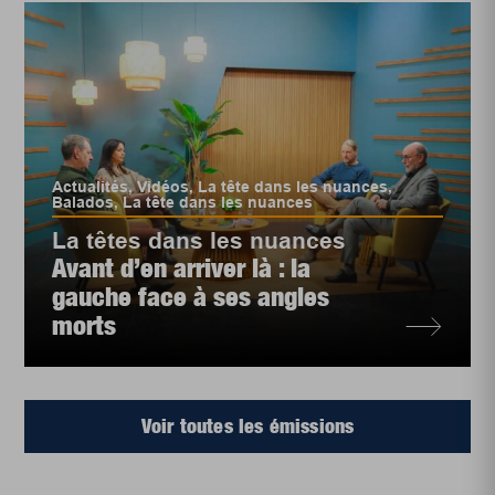
Actualités
,
Vidéos
,
La tête dans les nuances
,
Balados
,
La tête dans les nuances
La têtes dans les nuances
Avant d’en arriver là : la
gauche face à ses angles
morts
Voir toutes les émissions