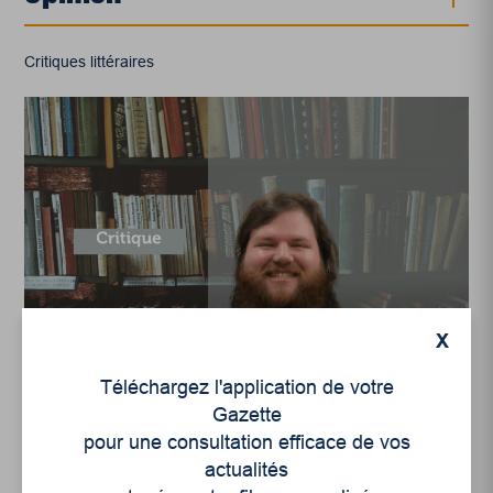
Critiques littéraires
Critiques littéraires
,
Actualités
,
Opinion
X
Inondables, de Marilyne
Busque-Dubois : du chaos
Téléchargez l'application de votre
naît l’espoir
Gazette
pour une consultation efficace de vos
actualités