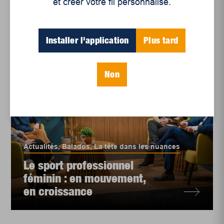
et créer votre fil personnalisé.
Balados
Installer l'application
Plus tard
Non
Actualités
,
Balados
,
La tête dans les nuances
Le sport professionnel
féminin : en mouvement,
en croissance