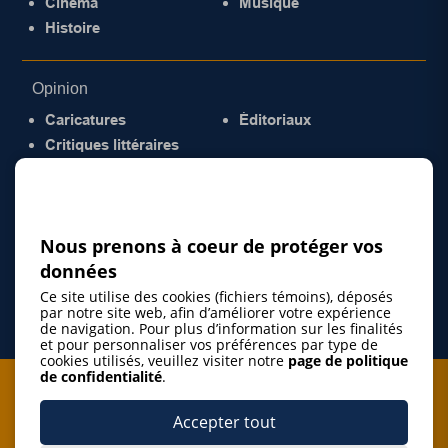
Cinéma
Musique
Histoire
Opinion
Caricatures
Éditoriaux
Critiques littéraires
© 2026 Gazette de la Mauricie. Tous droits
réservés.
Politique de confidentialité
Nous prenons à coeur de protéger vos
données
Ce site utilise des cookies (fichiers témoins), déposés
par notre site web, afin d’améliorer votre expérience
de navigation. Pour plus d’information sur les finalités
et pour personnaliser vos préférences par type de
cookies utilisés, veuillez visiter notre
page de politique
de confidentialité
.
Je m'abonne à l'infolettre
Accepter tout
M'abonner