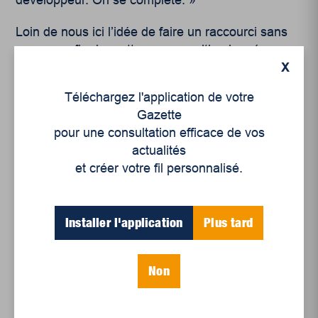
développeur. On se complète. »
Loin de nous ici l’idée de faire un raccourci sans
nuances afin de mettre en opposition les réseaux
X
publics, privés et collectifs en santé. C’est toute
notre approche de soin aux aînées qui mérite
Téléchargez l'application de votre
d’être repensée. Des avenues sont à étudier, par
Gazette
exemple, la bonification des ressources pour le
pour une consultation efficace de vos
maintien à domicile des aînés. Parce que les
actualités
entreprises collectives cherchent d’abord à
et créer votre fil personnalisé.
répondre aux besoins plutôt que la recherche du
profit, ce modèle d’affaires est performant en
terme de soins de santé.
Installer l'application
Plus tard
Et si demain nous permettait de diminuer les
inégalités sociales en axant sur les besoins des
Non
personnes et des communautés et ce, par le biais
d’une gestion collective et à échelle humaine ?