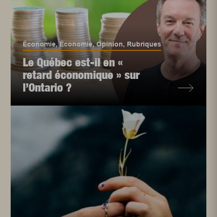
Économie
,
Économie
,
Opinion
,
Rubriques
Le Québec est-il en «
retard économique » sur
l’Ontario ?