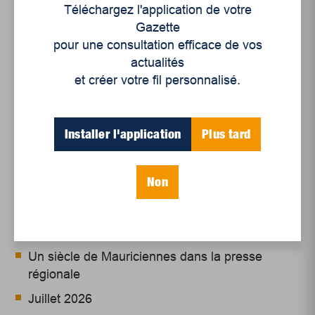
un festival des récoltes sera également organisé
Téléchargez l'application de votre
pour célébrer les réalisations des élèves.
Gazette
pour une consultation efficace de vos
Dans les années à venir, les fonds permettront la
actualités
construction d’une chambre froide, d’une serre et
et créer votre fil personnalisé.
d’un pavillon extérieur.
Installer l'application
Plus tard
Non
Articles récents
Un siècle de Mauriciennes dans la presse
régionale
Juillet 2026