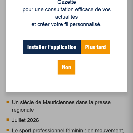
collectives au premier plan de l’arène politique.
Gazette
Nous avons plus que jamais besoin de solidarité
pour une consultation efficace de vos
autant ici qu’ailleurs dans le monde, et pour
actualités
protéger cette solidarité, c’est notre devoir de
et créer votre fil personnalisé.
lutter contre cette idéologie.
Installer l'application
Plus tard
Non
Articles récents
Un siècle de Mauriciennes dans la presse
régionale
Juillet 2026
Le sport professionnel féminin : en mouvement,