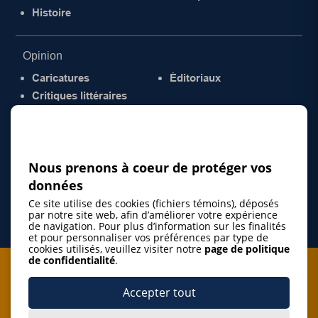
Histoire
Opinion
Caricatures
Éditoriaux
Critiques littéraires
© 2026 Gazette de la Mauricie. Tous droits
réservés.
Politique de confidentialité
Nous prenons à coeur de protéger vos
données
Ce site utilise des cookies (fichiers témoins), déposés
par notre site web, afin d’améliorer votre expérience
de navigation. Pour plus d’information sur les finalités
et pour personnaliser vos préférences par type de
cookies utilisés, veuillez visiter notre
page de politique
de confidentialité
.
Je m'abonne à l'infolettre
Accepter tout
M'abonner