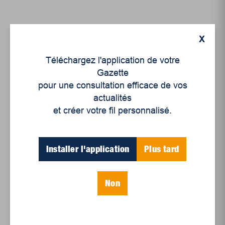
X
Articles récents
Téléchargez l'application de votre
Gazette
pour une consultation efficace de vos
Un siècle de Mauriciennes dans la presse
actualités
régionale
et créer votre fil personnalisé.
Juillet 2026
Le sport professionnel féminin : en mouvement,
en croissance
Installer l'application
Plus tard
Et les politiques peinent à suivre
Non
Le sommeil, nouveau défi de santé publique
Mots-clés