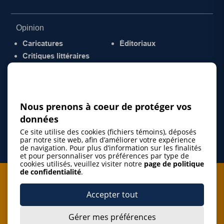
Opinion
Caricatures
Éditoriaux
Critiques littéraires
© 2026 Gazette de la Mauricie. Tous droits
réservés.
Politique de confidentialité
Nous prenons à coeur de protéger vos
données
Ce site utilise des cookies (fichiers témoins), déposés
par notre site web, afin d’améliorer votre expérience
de navigation. Pour plus d’information sur les finalités
et pour personnaliser vos préférences par type de
cookies utilisés, veuillez visiter notre
page de politique
de confidentialité
.
Je m'abonne à l'infolettre
Accepter tout
M'abonner
Gérer mes préférences
J’accepte de m’abonner à l’infolettre de La Gazette de la