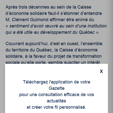
Après trois décennies au sein de la Caisse
d’économie solidaire faut-il s’étonner d’entendre
M. Clément Guimond affirmer être animé du
«
sentiment d’avoir œuvré au sein d’une institution
qui a été utile au développement du Québec ».
Couvrant aujourd’hui, d’est en ouest, l’ensemble
du territoire du Québec, la Caisse d’économie
solidaire, à la faveur du projet de transformation
sociale qu’elle porte, semble susciter un intérêt
croissant, particulièrement chez les jeunes.
X
Depuis le début des années 2000, 40 % des
nouveaux membres ont moins de 35 ans. Voilà,
Téléchargez l'application de votre
un précieux gage d’avenir pour cette institution à
Gazette
la fois différente et innovante.
pour une consultation efficace de vos
actualités
et créer votre fil personnalisé.
Source: