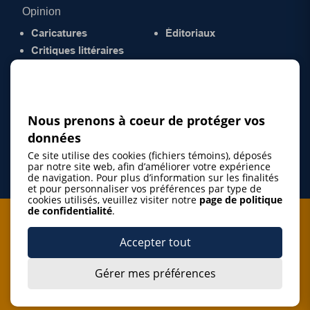
Opinion
Caricatures
Éditoriaux
Critiques littéraires
© 2026 Gazette de la Mauricie. Tous droits
réservés.
Politique de confidentialité
Nous prenons à coeur de protéger vos
données
Ce site utilise des cookies (fichiers témoins), déposés
par notre site web, afin d’améliorer votre expérience
de navigation. Pour plus d’information sur les finalités
et pour personnaliser vos préférences par type de
cookies utilisés, veuillez visiter notre
page de politique
de confidentialité
.
Je m'abonne à l'infolettre
Accepter tout
M'abonner
Gérer mes préférences
J’accepte de m’abonner à l’infolettre de La Gazette de la
Mauricie et de recevoir les plus récentes actualités ainsi
Je m'abonne à l'infolettre
que les offres promotionnelles de ce média d’information.