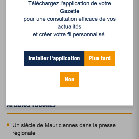
d’informations socioéconomiques,
GNL Québec :
Téléchargez l'application de votre
un projet risqué qui retarderait la transition
Gazette
énergétique
, 27 octobre 2020.
pour une consultation efficace de vos
actualités
et créer votre fil personnalisé.
Installer l'application
Plus tard
Non
Articles récents
Un siècle de Mauriciennes dans la presse
régionale