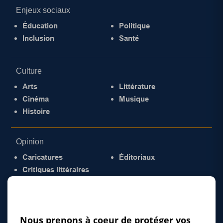
Enjeux sociaux
Éducation
Politique
Inclusion
Santé
Culture
Arts
Littérature
Cinéma
Musique
Histoire
Opinion
Caricatures
Éditoriaux
Critiques littéraires
© 2026 Gazette de la Mauricie. Tous droits
réservés.
Politique de confidentialité
Nous prenons à coeur de protéger vos