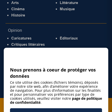
Arts
Littérature
Cinéma
Musique
Histoire
Opinion
Caricatures
Éditoriaux
Critiques littéraires
© 2026 Gazette de la Mauricie. Tous droits
réservés.
Politique de confidentialité
Nous prenons à coeur de protéger vos
données
Ce site utilise des cookies (fichiers témoins), déposés
par notre site web, afin d’améliorer votre expérience
de navigation. Pour plus d’information sur les finalités
et pour personnaliser vos préférences par type de
cookies utilisés, veuillez visiter notre
page de politique
de confidentialité
.
Je m'abonne à l'infolettre