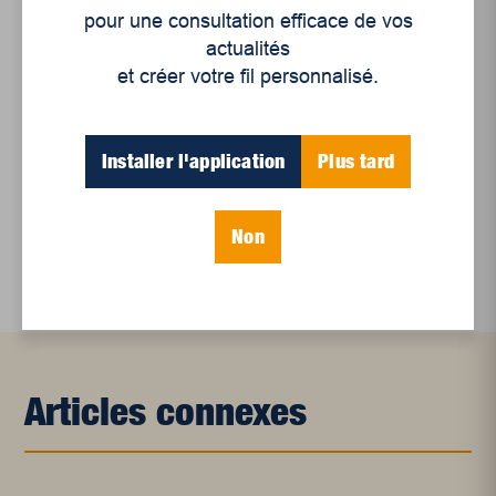
pour une consultation efficace de vos
Un siècle de Mauriciennes dans la presse
actualités
régionale
et créer votre fil personnalisé.
Juillet 2026
Le sport professionnel féminin : en mouvement,
Installer l'application
Plus tard
en croissance
Et les politiques peinent à suivre
Non
Le sommeil, nouveau défi de santé publique
Articles connexes