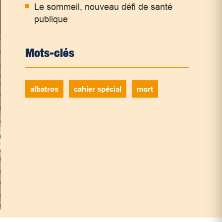
Le sommeil, nouveau défi de santé
publique
Mots-clés
albatros
cahier spécial
mort