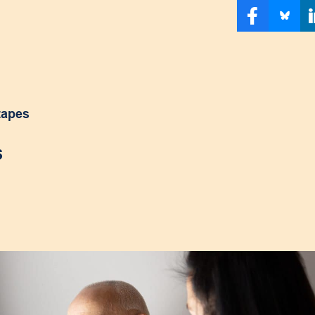
tapes
s