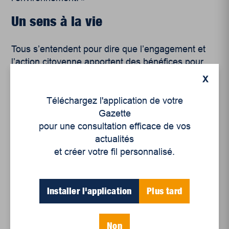
Un sens à la vie
Tous s’entendent pour dire que l’engagement et
l’action citoyenne apportent des bénéfices pour
ceux qui la pratiquent. Bien qu’elle demande
X
souvent du sacrifice et beaucoup de travail,
Philippe Duhamel est convaincu qu’elle donne
Téléchargez l'application de votre
aussi du sens à la vie. À travers celle-ci « on
Gazette
découvre aussi ce que c’est que d’être sur terre
pour une consultation efficace de vos
pour autre chose que magasiner le samedi au
actualités
centre commercial ! » « Ça crée de la bonne
et créer votre fil personnalisé.
humeur, ça nous sort du fatalisme et ça nous
redonne un pouvoir citoyen », estime monsieur
Proulx.
Installer l'application
Plus tard
Si l’on en croit les invités de l’émission, les luttes
Non
citoyennes en matière d’environnement sont loin