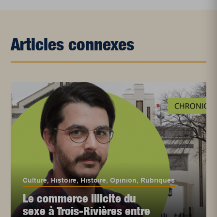
Articles connexes
Culture
,
Histoire
,
Histoire
,
Opinion
,
Rubriques
Le commerce illicite du
sexe à Trois-Rivières entre