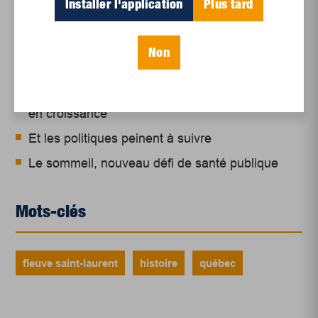
Installer l'application
Plus tard
Un siècle de Mauriciennes dans la presse
régionale
Non
Juillet 2026
Le sport professionnel féminin : en mouvement,
en croissance
Et les politiques peinent à suivre
Le sommeil, nouveau défi de santé publique
Mots-clés
fleuve saint-laurent
histoire
québec