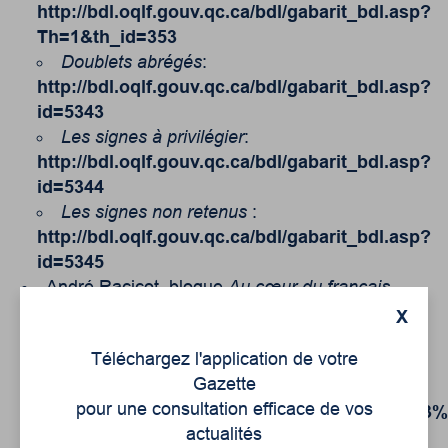
http://bdl.oqlf.gouv.qc.ca/bdl/gabarit_bdl.asp?
Th=1&th_id=353
Doublets abrégés
:
http://bdl.oqlf.gouv.qc.ca/bdl/gabarit_bdl.asp?
id=5343
Les signes à privilégier
:
http://bdl.oqlf.gouv.qc.ca/bdl/gabarit_bdl.asp?
id=5344
Les signes non retenus
:
http://bdl.oqlf.gouv.qc.ca/bdl/gabarit_bdl.asp?
id=5345
André Racicot, blogue
Au cœur du français
,
« L’écriture inclusive » :
X
https://andreracicot.ca/ecriture/
.
Téléchargez l'application de votre
Usito,
dictionnaire québécois en ligne : article
Gazette
« La rédaction épicène » :
pour une consultation efficace de vos
https://usito.usherbrooke.ca/articles/aide
actualités