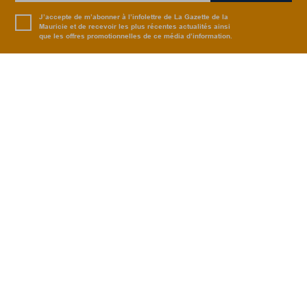
J’accepte de m’abonner à l’infolettre de La Gazette de la
Mauricie et de recevoir les plus récentes actualités ainsi
que les offres promotionnelles de ce média d’information.