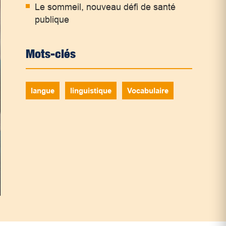
Le sommeil, nouveau défi de santé
publique
Mots-clés
langue
linguistique
Vocabulaire