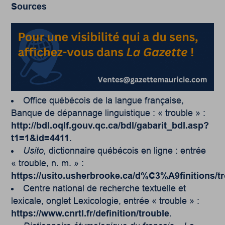
Sources
Office québécois de la langue française,
Banque de dépannage linguistique : « trouble » :
http://bdl.oqlf.gouv.qc.ca/bdl/gabarit_bdl.asp?
t1=1&id=4411
.
Usito,
dictionnaire québécois en ligne : entrée
« trouble, n. m. » :
https://usito.usherbrooke.ca/d%C3%A9finitions/t
Centre national de recherche textuelle et
lexicale, onglet Lexicologie, entrée « trouble » :
https://www.cnrtl.fr/definition/trouble
.