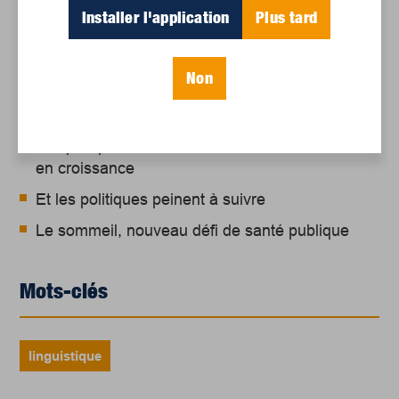
Articles récents
Installer l'application
Plus tard
Un siècle de Mauriciennes dans la presse
Non
régionale
Juillet 2026
Le sport professionnel féminin : en mouvement,
en croissance
Et les politiques peinent à suivre
Le sommeil, nouveau défi de santé publique
Mots-clés
linguistique