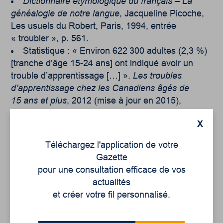
Dictionnaire étymologique du français – La
généalogie de notre langue
, Jacqueline Picoche,
Les usuels du Robert, Paris, 1994, entrée
« troubler », p. 561.
Statistique : « Environ 622 300 adultes (2,3 %)
[tranche d’âge 15-24 ans] ont indiqué avoir un
trouble d’apprentissage […] ».
Les troubles
d’apprentissage chez les Canadiens âgés de
15 ans et plus
, 2012 (mise à jour en 2015),
Statistique Canada :
X
https://www150.statcan.gc.ca/n1/pub/89-654-
x/89-654-x2014003-fra.htm
.
Téléchargez l'application de votre
Gazette
pour une consultation efficace de vos
actualités
et créer votre fil personnalisé.