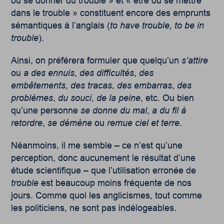
ou se donner du trouble » et « être ou se mettre
dans le trouble » constituent encore des emprunts
sémantiques à l’anglais (
to have trouble, to be
in
trouble
).
Ainsi, on préférera formuler que quelqu’un
s’attire
ou
a des ennuis
,
des difficultés
,
des
embêtements
,
des tracas
,
des embarras
,
des
problèmes
,
du souci
,
de la peine
, etc. Ou bien
qu’une personne
se donne du mal
,
a du fil à
retordre
,
se démène
ou
remue ciel et terre
.
Néanmoins, il me semble – ce n’est qu’une
perception, donc aucunement le résultat d’une
étude scientifique – que l’utilisation erronée de
trouble
est beaucoup moins fréquente de nos
jours. Comme quoi les anglicismes, tout comme
les politiciens, ne sont pas indélogeables.