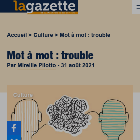
Accueil
>
Culture
>
Mot à mot : trouble
Mot à mot : trouble
Par
Mireille Pilotto
-
31 août 2021
Culture