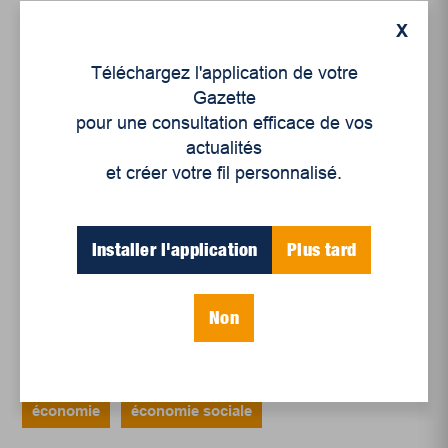
X
Un siècle de Mauriciennes dans la presse
régionale
Téléchargez l'application de votre
Juillet 2026
Gazette
pour une consultation efficace de vos
Le sport professionnel féminin : en mouvement,
actualités
en croissance
et créer votre fil personnalisé.
Et les politiques peinent à suivre
Le sommeil, nouveau défi de santé publique
Installer l'application
Plus tard
Mots-clés
Non
consommation responsable
Desjardins
économie
économie sociale