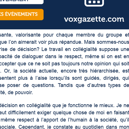
isante, valorisante pour chaque membre du groupe e
que l’on aimerait voir plus répandue. Mais sommes-nou
ise de décision? Le travail en collégialité suppose un
pacité de dialoguer dans le respect, même si on est e
ccepter que ce ne soit pas toujours notre opinion qui soi
. Or, la société actuelle, encore très hiérarchisée, es
tent plus à l’aise lorsqu’ils sont guidés, dirigés, qu
se poser de questions. Tandis que d’autres types d
ité, de pouvoir.
cision en collégialité que je fonctionne le mieux. Je n
eut difficilement exiger quelque chose de moi en faisan
e même respect à l’apport de l’humain à la société, qu’i
e sociale. Cependant, je constate au quotidien dans mo