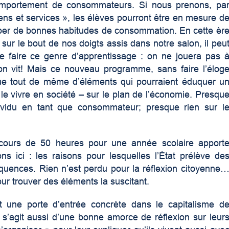
comportement de consommateurs. Si nous prenons, pa
ns et services », les élèves pourront être en mesure d
opper de bonnes habitudes de consommation. En cette èr
ur le bout de nos doigts assis dans notre salon, il peu
e faire ce genre d’apprentissage : on ne jouera pas 
on vit! Mais ce nouveau programme, sans faire l’élog
e tout de même d’éléments qui pourraient éduquer u
 le vivre en société – sur le plan de l’économie. Presqu
ividu en tant que consommateur; presque rien sur l
 cours de 50 heures pour une année scolaire apport
ns ici : les raisons pour lesquelles l’État prélève de
équences. Rien n’est perdu pour la réflexion citoyenne
ur trouver des éléments la suscitant.
une porte d’entrée concrète dans le capitalisme d
 s’agit aussi d’une bonne amorce de réflexion sur leur