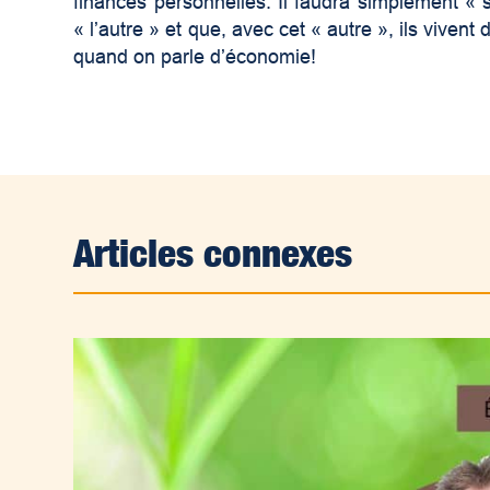
finances personnelles. Il faudra simplement « s
« l’autre » et que, avec cet « autre », ils viv
quand on parle d’économie!
Articles connexes