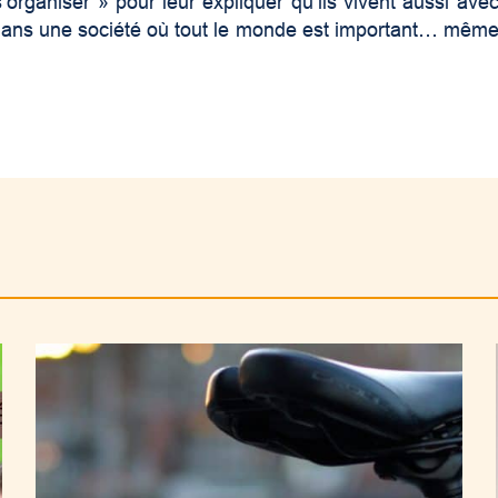
’organiser » pour leur expliquer qu’ils vivent aussi ave
ent dans une société où tout le monde est important… mêm