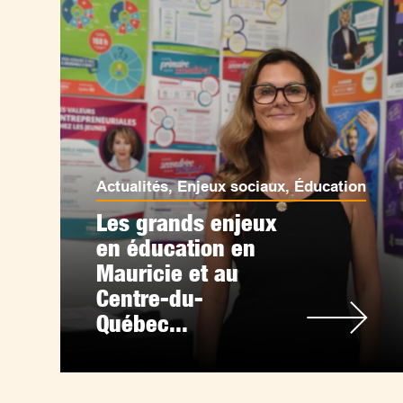
Actualités
,
Enjeux sociaux
,
Éducation
Les grands enjeux
en éducation en
Mauricie et au
Centre-du-
Québec...