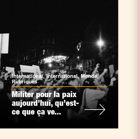
International
,
International
,
Monde
,
Rubriques
Militer pour la paix
aujourd’hui, qu’est-
ce que ça ve...