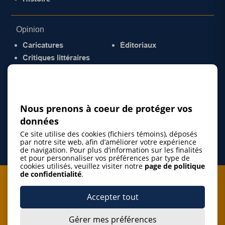
Opinion
Caricatures
Éditoriaux
Critiques littéraires
© 2026 Gazette de la Mauricie. Tous droits
réservés.
Politique de confidentialité
Nous prenons à coeur de protéger vos
données
Ce site utilise des cookies (fichiers témoins), déposés
par notre site web, afin d’améliorer votre expérience
de navigation. Pour plus d’information sur les finalités
et pour personnaliser vos préférences par type de
cookies utilisés, veuillez visiter notre
page de politique
de confidentialité
.
Je m'abonne à l'infolettre
Accepter tout
M'abonner
Gérer mes préférences
J’accepte de m’abonner à l’infolettre de La Gazette de la