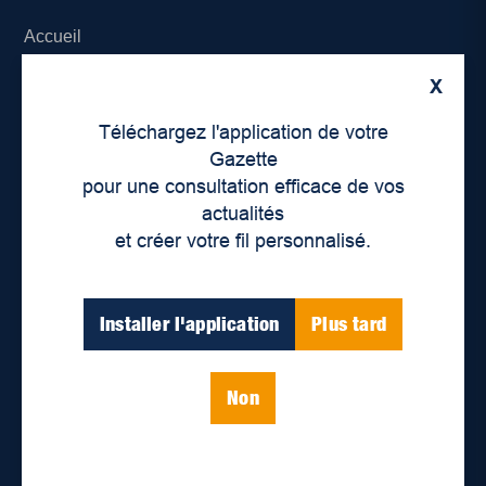
Accueil
X
À propos de nous
Téléchargez l'application de votre
Déontologie et confidentialité
Gazette
pour une consultation efficace de vos
Devenir partenaire
actualités
et créer votre fil personnalisé.
Lieux de distribution
Nous joindre
Installer l'application
Plus tard
Parutions numériques
Non
Catégories
Actualités