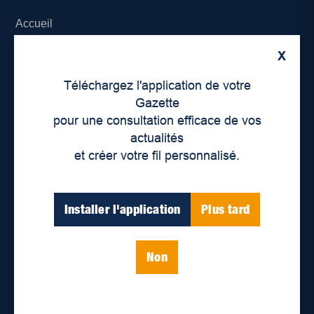
Accueil
X
À propos de nous
Téléchargez l'application de votre
Déontologie et confidentialité
Gazette
pour une consultation efficace de vos
Devenir partenaire
actualités
et créer votre fil personnalisé.
Lieux de distribution
Nous joindre
Installer l'application
Plus tard
Parutions numériques
Non
Catégories
Actualités