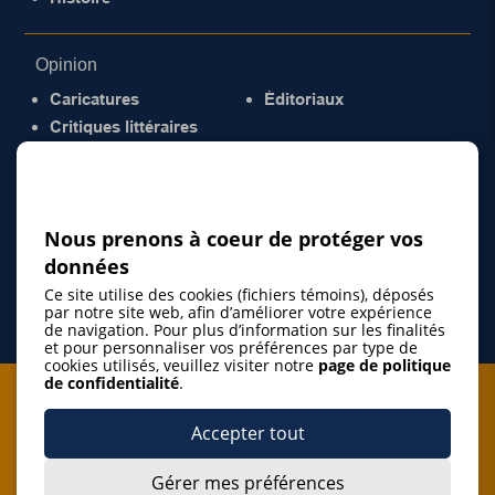
Opinion
Caricatures
Éditoriaux
Critiques littéraires
© 2026 Gazette de la Mauricie. Tous droits
réservés.
Politique de confidentialité
Nous prenons à coeur de protéger vos
données
Ce site utilise des cookies (fichiers témoins), déposés
par notre site web, afin d’améliorer votre expérience
de navigation. Pour plus d’information sur les finalités
et pour personnaliser vos préférences par type de
cookies utilisés, veuillez visiter notre
page de politique
de confidentialité
.
Je m'abonne à l'infolettre
Accepter tout
M'abonner
Gérer mes préférences
J’accepte de m’abonner à l’infolettre de La Gazette de la