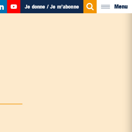
Menu
Je donne / Je m’abonne