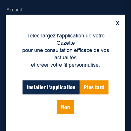
Accueil
X
À propos de nous
Téléchargez l'application de votre
Déontologie et confidentialité
Gazette
pour une consultation efficace de vos
Devenir partenaire
actualités
et créer votre fil personnalisé.
Lieux de distribution
Nous joindre
Installer l'application
Plus tard
Parutions numériques
Non
Catégories
Actualités