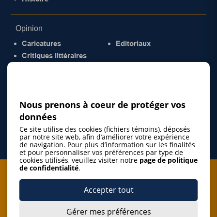
Opinion
Caricatures
Éditoriaux
Critiques littéraires
© 2026 Gazette de la Mauricie. Tous droits
réservés.
Politique de confidentialité
Nous prenons à coeur de protéger vos
données
Ce site utilise des cookies (fichiers témoins), déposés
par notre site web, afin d’améliorer votre expérience
de navigation. Pour plus d’information sur les finalités
et pour personnaliser vos préférences par type de
cookies utilisés, veuillez visiter notre
page de politique
de confidentialité
.
Je m'abonne à l'infolettre
Accepter tout
M'abonner
Gérer mes préférences
J’accepte de m’abonner à l’infolettre de La Gazette de la