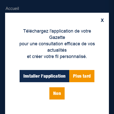
Accueil
X
À propos de nous
Téléchargez l'application de votre
Déontologie et confidentialité
Gazette
pour une consultation efficace de vos
Devenir partenaire
actualités
et créer votre fil personnalisé.
Lieux de distribution
Nous joindre
Installer l'application
Plus tard
Parutions numériques
Non
Catégories
Actualités