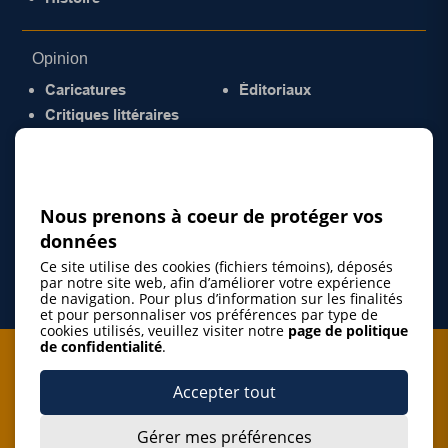
Opinion
Caricatures
Éditoriaux
Critiques littéraires
© 2026 Gazette de la Mauricie. Tous droits
réservés.
Politique de confidentialité
Nous prenons à coeur de protéger vos
données
Ce site utilise des cookies (fichiers témoins), déposés
par notre site web, afin d’améliorer votre expérience
de navigation. Pour plus d’information sur les finalités
et pour personnaliser vos préférences par type de
cookies utilisés, veuillez visiter notre
page de politique
de confidentialité
.
Je m'abonne à l'infolettre
Accepter tout
M'abonner
Gérer mes préférences
J’accepte de m’abonner à l’infolettre de La Gazette de la