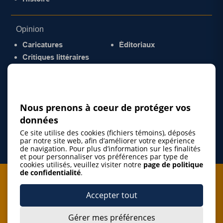
Opinion
Caricatures
Éditoriaux
Critiques littéraires
© 2026 Gazette de la Mauricie. Tous droits
réservés.
Politique de confidentialité
Nous prenons à coeur de protéger vos
données
Ce site utilise des cookies (fichiers témoins), déposés
par notre site web, afin d’améliorer votre expérience
de navigation. Pour plus d’information sur les finalités
et pour personnaliser vos préférences par type de
cookies utilisés, veuillez visiter notre
page de politique
de confidentialité
.
Je m'abonne à l'infolettre
Accepter tout
M'abonner
Gérer mes préférences
J’accepte de m’abonner à l’infolettre de La Gazette de la