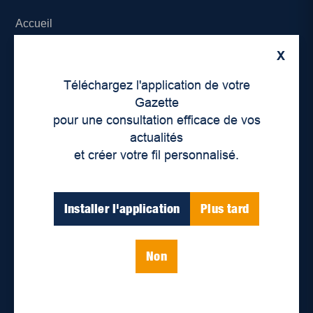
Accueil
X
À propos de nous
Téléchargez l'application de votre
Déontologie et confidentialité
Gazette
pour une consultation efficace de vos
Devenir partenaire
actualités
et créer votre fil personnalisé.
Lieux de distribution
Nous joindre
Installer l'application
Plus tard
Parutions numériques
Non
Catégories
Actualités