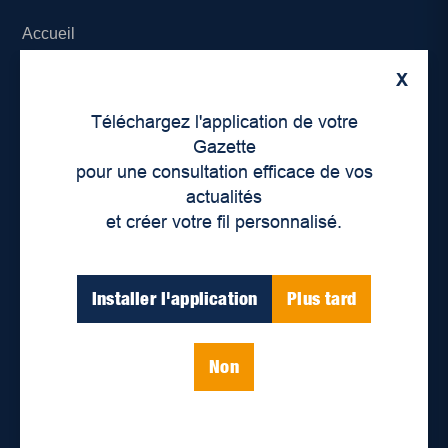
Accueil
X
À propos de nous
Téléchargez l'application de votre
Déontologie et confidentialité
Gazette
pour une consultation efficace de vos
Devenir partenaire
actualités
et créer votre fil personnalisé.
Lieux de distribution
Nous joindre
Installer l'application
Plus tard
Parutions numériques
Non
Catégories
Actualités