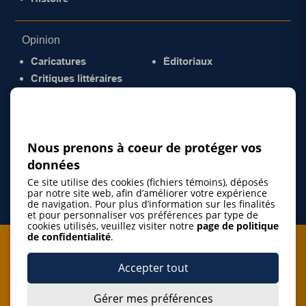
Opinion
Caricatures
Éditoriaux
Critiques littéraires
© 2026 Gazette de la Mauricie. Tous droits
réservés.
Politique de confidentialité
Nous prenons à coeur de protéger vos
données
Ce site utilise des cookies (fichiers témoins), déposés
par notre site web, afin d’améliorer votre expérience
de navigation. Pour plus d’information sur les finalités
et pour personnaliser vos préférences par type de
cookies utilisés, veuillez visiter notre
page de politique
de confidentialité
.
Je m'abonne à l'infolettre
Accepter tout
M'abonner
Gérer mes préférences
J’accepte de m’abonner à l’infolettre de La Gazette de la