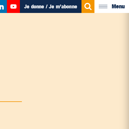
Menu
Je donne / Je m’abonne