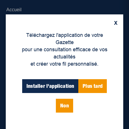
Accueil
X
À propos de nous
Téléchargez l'application de votre
Déontologie et confidentialité
Gazette
pour une consultation efficace de vos
Devenir partenaire
actualités
et créer votre fil personnalisé.
Lieux de distribution
Nous joindre
Installer l'application
Plus tard
Parutions numériques
Non
Catégories
Actualités