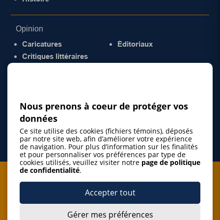
Opinion
Caricatures
Éditoriaux
Critiques littéraires
© 2026 Gazette de la Mauricie. Tous droits
réservés.
Politique de confidentialité
Nous prenons à coeur de protéger vos
données
Ce site utilise des cookies (fichiers témoins), déposés
par notre site web, afin d’améliorer votre expérience
de navigation. Pour plus d’information sur les finalités
et pour personnaliser vos préférences par type de
cookies utilisés, veuillez visiter notre
page de politique
de confidentialité
.
Je m'abonne à l'infolettre
Accepter tout
M'abonner
Gérer mes préférences
J’accepte de m’abonner à l’infolettre de La Gazette de la