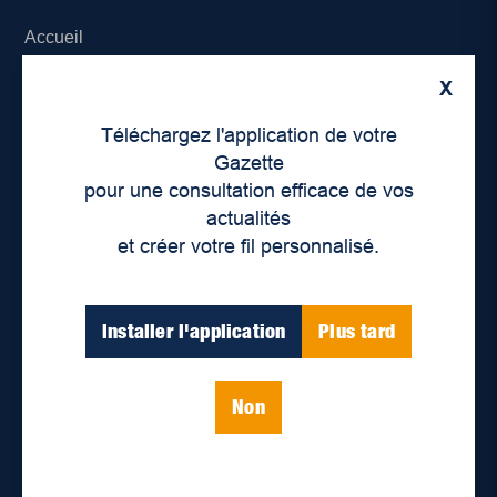
Accueil
X
À propos de nous
Téléchargez l'application de votre
Déontologie et confidentialité
Gazette
pour une consultation efficace de vos
Devenir partenaire
actualités
et créer votre fil personnalisé.
Lieux de distribution
Nous joindre
Installer l'application
Plus tard
Parutions numériques
Non
Catégories
Actualités