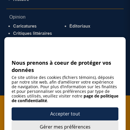
Opinion
Caricatures
Éditoriaux
Critiques littéraires
© 2026 Gazette de la Mauricie. Tous droits
réservés.
Politique de confidentialité
Nous prenons à coeur de protéger vos
données
Ce site utilise des cookies (fichiers témoins), déposés
par notre site web, afin d’améliorer votre expérience
de navigation. Pour plus d’information sur les finalités
et pour personnaliser vos préférences par type de
cookies utilisés, veuillez visiter notre
page de politique
de confidentialité
.
Je m'abonne à l'infolettre
Accepter tout
M'abonner
Gérer mes préférences
J’accepte de m’abonner à l’infolettre de La Gazette de la