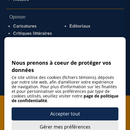
Opinion
Caricatures
Éditoriaux
Critiques littéraires
© 2026 Gazette de la Mauricie. Tous droits
réservés.
Politique de confidentialité
Nous prenons à coeur de protéger vos
données
Ce site utilise des cookies (fichiers témoins), déposés
par notre site web, afin d’améliorer votre expérience
de navigation. Pour plus d’information sur les finalités
et pour personnaliser vos préférences par type de
cookies utilisés, veuillez visiter notre
page de politique
de confidentialité
.
Je m'abonne à l'infolettre
Accepter tout
M'abonner
Gérer mes préférences
J’accepte de m’abonner à l’infolettre de La Gazette de la