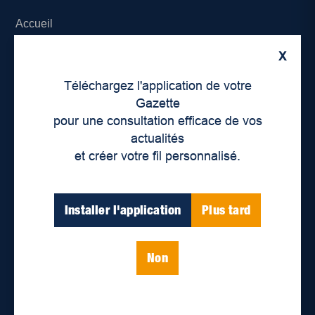
Accueil
X
À propos de nous
Téléchargez l'application de votre
Déontologie et confidentialité
Gazette
pour une consultation efficace de vos
Devenir partenaire
actualités
et créer votre fil personnalisé.
Lieux de distribution
Nous joindre
Installer l'application
Plus tard
Parutions numériques
Non
Catégories
Actualités