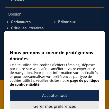
Opinion
Caricatures
Éditoriaux
Critiques littéraires
© 2026 Gazette de la Mauricie. Tous droits
réservés.
Politique de confidentialité
Nous prenons à coeur de protéger vos
données
Ce site utilise des cookies (fichiers témoins), déposés
par notre site web, afin d’améliorer votre expérience
de navigation. Pour plus d’information sur les finalités
et pour personnaliser vos préférences par type de
cookies utilisés, veuillez visiter notre
page de politique
de confidentialité
.
Je m'abonne à l'infolettre
Accepter tout
M'abonner
Gérer mes préférences
J’accepte de m’abonner à l’infolettre de La Gazette de la