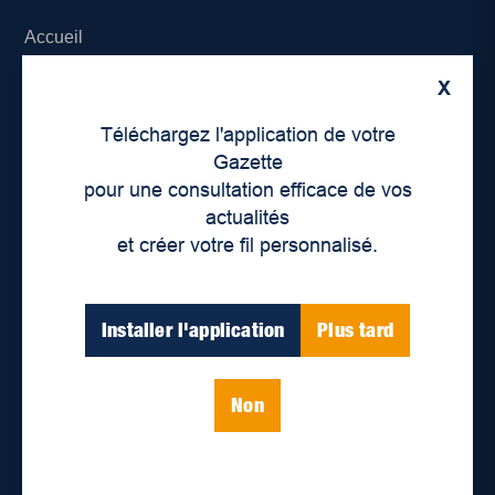
Accueil
X
À propos de nous
Téléchargez l'application de votre
Déontologie et confidentialité
Gazette
pour une consultation efficace de vos
Devenir partenaire
actualités
et créer votre fil personnalisé.
Lieux de distribution
Nous joindre
Installer l'application
Plus tard
Parutions numériques
Non
Catégories
Actualités