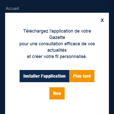
Accueil
X
À propos de nous
Téléchargez l'application de votre
Déontologie et confidentialité
Gazette
pour une consultation efficace de vos
Devenir partenaire
actualités
et créer votre fil personnalisé.
Lieux de distribution
Nous joindre
Installer l'application
Plus tard
Parutions numériques
Non
Catégories
Actualités