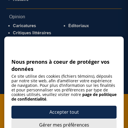
Opinion
Caricatures
Éditoriaux
Critiques littéraires
© 2026 Gazette de la Mauricie. Tous droits
réservés.
Politique de confidentialité
Nous prenons à coeur de protéger vos
données
Ce site utilise des cookies (fichiers témoins), déposés
par notre site web, afin d’améliorer votre expérience
de navigation. Pour plus d’information sur les finalités
et pour personnaliser vos préférences par type de
cookies utilisés, veuillez visiter notre
page de politique
de confidentialité
.
Je m'abonne à l'infolettre
Accepter tout
M'abonner
Gérer mes préférences
J’accepte de m’abonner à l’infolettre de La Gazette de la