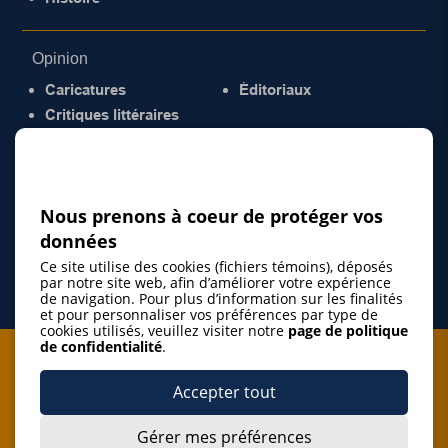
Opinion
Caricatures
Éditoriaux
Critiques littéraires
© 2026 Gazette de la Mauricie. Tous droits
réservés.
Politique de confidentialité
Nous prenons à coeur de protéger vos
données
Ce site utilise des cookies (fichiers témoins), déposés
par notre site web, afin d’améliorer votre expérience
de navigation. Pour plus d’information sur les finalités
et pour personnaliser vos préférences par type de
cookies utilisés, veuillez visiter notre
page de politique
de confidentialité
.
Je m'abonne à l'infolettre
Accepter tout
M'abonner
Gérer mes préférences
J’accepte de m’abonner à l’infolettre de La Gazette de la