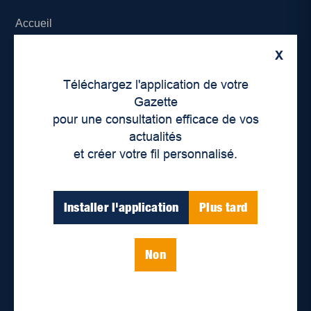
Accueil
X
À propos de nous
Téléchargez l'application de votre
Déontologie et confidentialité
Gazette
pour une consultation efficace de vos
Devenir partenaire
actualités
et créer votre fil personnalisé.
Lieux de distribution
Nous joindre
Installer l'application
Plus tard
Parutions numériques
Non
Catégories
Actualités