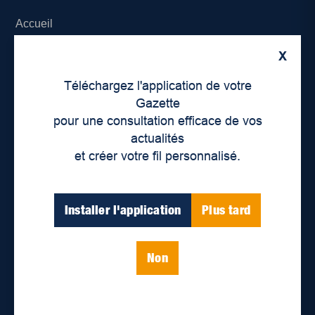
Accueil
X
À propos de nous
Téléchargez l'application de votre
Déontologie et confidentialité
Gazette
pour une consultation efficace de vos
Devenir partenaire
actualités
et créer votre fil personnalisé.
Lieux de distribution
Nous joindre
Installer l'application
Plus tard
Parutions numériques
Non
Catégories
Actualités