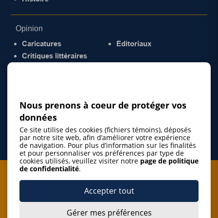
Opinion
Caricatures
Éditoriaux
Critiques littéraires
© 2026 Gazette de la Mauricie. Tous droits
réservés.
Politique de confidentialité
Nous prenons à coeur de protéger vos
données
Ce site utilise des cookies (fichiers témoins), déposés
par notre site web, afin d’améliorer votre expérience
de navigation. Pour plus d’information sur les finalités
et pour personnaliser vos préférences par type de
cookies utilisés, veuillez visiter notre
page de politique
de confidentialité
.
Je m'abonne à l'infolettre
Accepter tout
M'abonner
Gérer mes préférences
J’accepte de m’abonner à l’infolettre de La Gazette de la