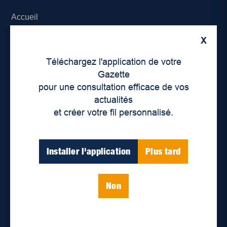
Accueil
X
À propos de nous
Téléchargez l'application de votre
Déontologie et confidentialité
Gazette
pour une consultation efficace de vos
Devenir partenaire
actualités
et créer votre fil personnalisé.
Lieux de distribution
Nous joindre
Installer l'application
Plus tard
Parutions numériques
Non
Catégories
Actualités