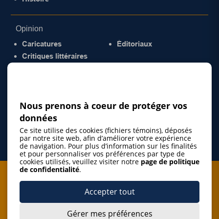
Opinion
Caricatures
Éditoriaux
Critiques littéraires
© 2026 Gazette de la Mauricie. Tous droits
réservés.
Politique de confidentialité
Nous prenons à coeur de protéger vos
données
Ce site utilise des cookies (fichiers témoins), déposés
par notre site web, afin d’améliorer votre expérience
de navigation. Pour plus d’information sur les finalités
et pour personnaliser vos préférences par type de
cookies utilisés, veuillez visiter notre
page de politique
de confidentialité
.
Je m'abonne à l'infolettre
Accepter tout
M'abonner
Gérer mes préférences
J’accepte de m’abonner à l’infolettre de La Gazette de la