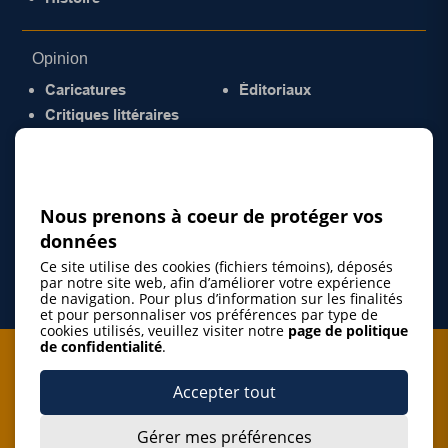
Opinion
Caricatures
Éditoriaux
Critiques littéraires
© 2026 Gazette de la Mauricie. Tous droits
réservés.
Politique de confidentialité
Nous prenons à coeur de protéger vos
données
Ce site utilise des cookies (fichiers témoins), déposés
par notre site web, afin d’améliorer votre expérience
de navigation. Pour plus d’information sur les finalités
et pour personnaliser vos préférences par type de
cookies utilisés, veuillez visiter notre
page de politique
de confidentialité
.
Je m'abonne à l'infolettre
Accepter tout
M'abonner
Gérer mes préférences
J’accepte de m’abonner à l’infolettre de La Gazette de la