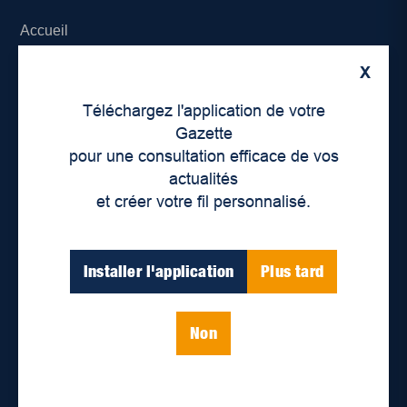
Accueil
X
À propos de nous
Téléchargez l'application de votre
Déontologie et confidentialité
Gazette
pour une consultation efficace de vos
Devenir partenaire
actualités
et créer votre fil personnalisé.
Lieux de distribution
Nous joindre
Installer l'application
Plus tard
Parutions numériques
Non
Catégories
Actualités