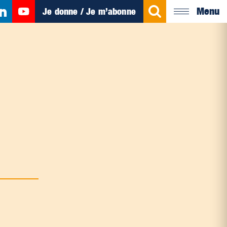
Menu
Je donne / Je m’abonne