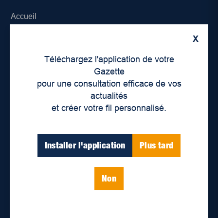
Accueil
X
À propos de nous
Téléchargez l'application de votre
Déontologie et confidentialité
Gazette
pour une consultation efficace de vos
Devenir partenaire
actualités
et créer votre fil personnalisé.
Lieux de distribution
Nous joindre
Installer l'application
Plus tard
Parutions numériques
Non
Catégories
Actualités