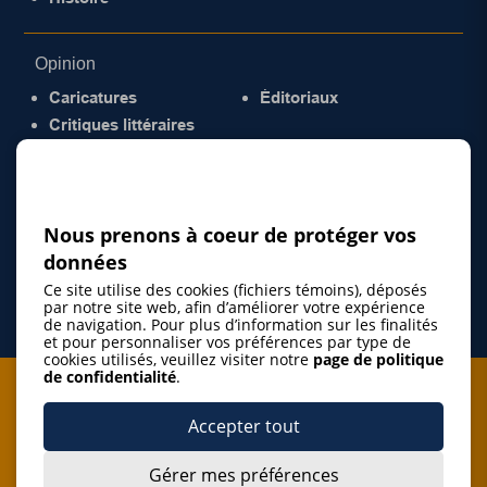
Opinion
Caricatures
Éditoriaux
Critiques littéraires
© 2026 Gazette de la Mauricie. Tous droits
réservés.
Politique de confidentialité
Nous prenons à coeur de protéger vos
données
Ce site utilise des cookies (fichiers témoins), déposés
par notre site web, afin d’améliorer votre expérience
de navigation. Pour plus d’information sur les finalités
et pour personnaliser vos préférences par type de
cookies utilisés, veuillez visiter notre
page de politique
de confidentialité
.
Je m'abonne à l'infolettre
Accepter tout
M'abonner
Gérer mes préférences
J’accepte de m’abonner à l’infolettre de La Gazette de la