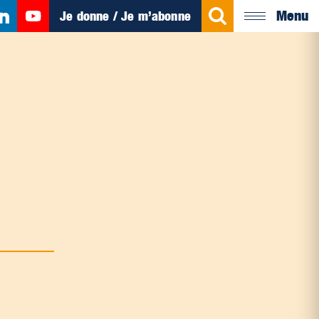
Menu
Je donne / Je m’abonne