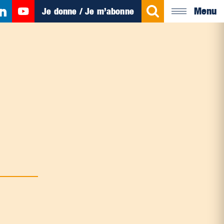
Menu
Je donne / Je m’abonne