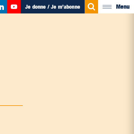
Menu
Je donne / Je m’abonne