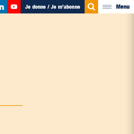
Menu
Je donne / Je m’abonne