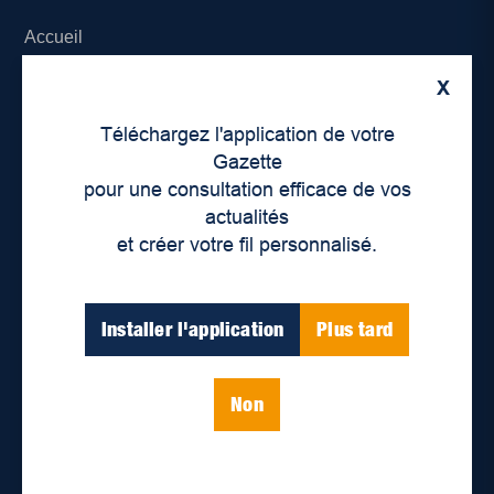
Accueil
X
À propos de nous
Téléchargez l'application de votre
Déontologie et confidentialité
Gazette
pour une consultation efficace de vos
Devenir partenaire
actualités
et créer votre fil personnalisé.
Lieux de distribution
Nous joindre
Installer l'application
Plus tard
Parutions numériques
Non
Catégories
Actualités