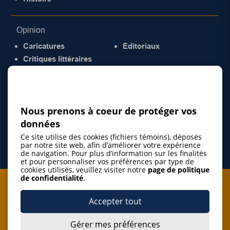
Opinion
Caricatures
Éditoriaux
Critiques littéraires
© 2026 Gazette de la Mauricie. Tous droits
réservés.
Politique de confidentialité
Nous prenons à coeur de protéger vos
données
Ce site utilise des cookies (fichiers témoins), déposés
par notre site web, afin d’améliorer votre expérience
de navigation. Pour plus d’information sur les finalités
et pour personnaliser vos préférences par type de
cookies utilisés, veuillez visiter notre
page de politique
de confidentialité
.
Je m'abonne à l'infolettre
Accepter tout
M'abonner
Gérer mes préférences
J’accepte de m’abonner à l’infolettre de La Gazette de la