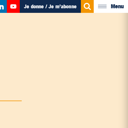
Menu
Je donne / Je m’abonne