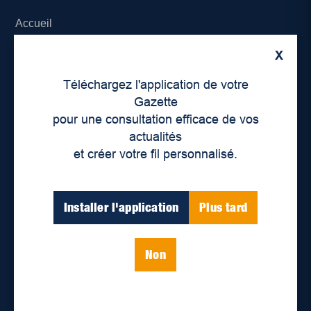
Accueil
X
À propos de nous
Téléchargez l'application de votre
Déontologie et confidentialité
Gazette
pour une consultation efficace de vos
Devenir partenaire
actualités
et créer votre fil personnalisé.
Lieux de distribution
Nous joindre
Installer l'application
Plus tard
Parutions numériques
Non
Catégories
Actualités