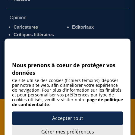
Opinion
Caricatures
Éditoriaux
Critiques littéraires
© 2026 Gazette de la Mauricie. Tous droits
réservés.
Politique de confidentialité
Nous prenons à coeur de protéger vos
données
Ce site utilise des cookies (fichiers témoins), déposés
par notre site web, afin d’améliorer votre expérience
de navigation. Pour plus d’information sur les finalités
et pour personnaliser vos préférences par type de
cookies utilisés, veuillez visiter notre
page de politique
de confidentialité
.
Je m'abonne à l'infolettre
Accepter tout
M'abonner
Gérer mes préférences
J’accepte de m’abonner à l’infolettre de La Gazette de la