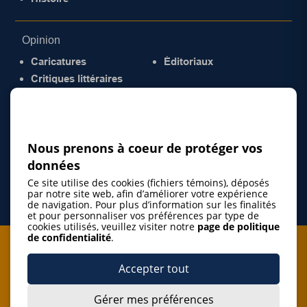
Opinion
Caricatures
Éditoriaux
Critiques littéraires
© 2026 Gazette de la Mauricie. Tous droits
réservés.
Politique de confidentialité
Nous prenons à coeur de protéger vos
données
Ce site utilise des cookies (fichiers témoins), déposés
par notre site web, afin d’améliorer votre expérience
de navigation. Pour plus d’information sur les finalités
et pour personnaliser vos préférences par type de
cookies utilisés, veuillez visiter notre
page de politique
de confidentialité
.
Je m'abonne à l'infolettre
Accepter tout
M'abonner
Gérer mes préférences
J’accepte de m’abonner à l’infolettre de La Gazette de la