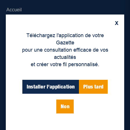
Accueil
X
À propos de nous
Téléchargez l'application de votre
Déontologie et confidentialité
Gazette
pour une consultation efficace de vos
Devenir partenaire
actualités
et créer votre fil personnalisé.
Lieux de distribution
Nous joindre
Installer l'application
Plus tard
Parutions numériques
Non
Catégories
Actualités