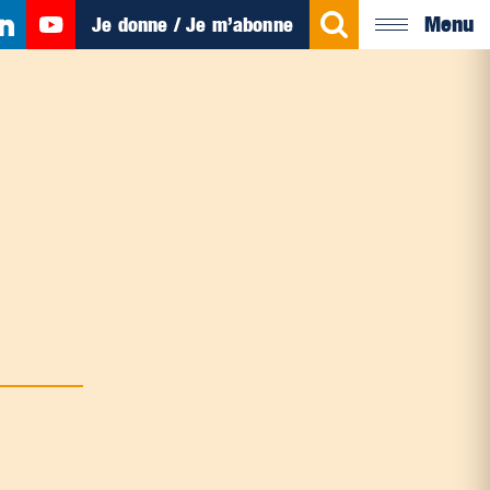
Menu
Je donne / Je m’abonne