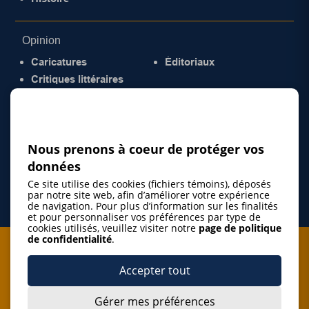
Opinion
Caricatures
Éditoriaux
Critiques littéraires
© 2026 Gazette de la Mauricie. Tous droits
réservés.
Politique de confidentialité
Nous prenons à coeur de protéger vos
données
Ce site utilise des cookies (fichiers témoins), déposés
par notre site web, afin d’améliorer votre expérience
de navigation. Pour plus d’information sur les finalités
et pour personnaliser vos préférences par type de
cookies utilisés, veuillez visiter notre
page de politique
de confidentialité
.
Je m'abonne à l'infolettre
Accepter tout
M'abonner
Gérer mes préférences
J’accepte de m’abonner à l’infolettre de La Gazette de la