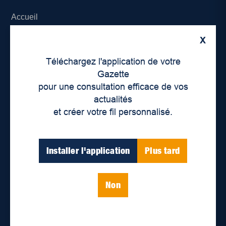
Accueil
X
À propos de nous
Téléchargez l'application de votre
Déontologie et confidentialité
Gazette
pour une consultation efficace de vos
Devenir partenaire
actualités
et créer votre fil personnalisé.
Lieux de distribution
Nous joindre
Installer l'application
Plus tard
Parutions numériques
Non
Catégories
Actualités