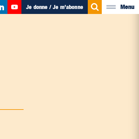
Menu
Je donne / Je m’abonne